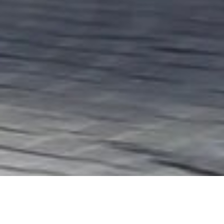
LAVCA
, C