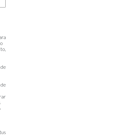
ara
 o
to,
 de
 de
rar
s
o
tus