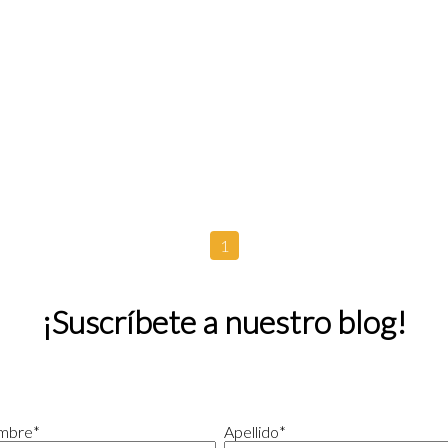
1
¡Suscríbete a nuestro blog!
mbre
*
Apellido
*