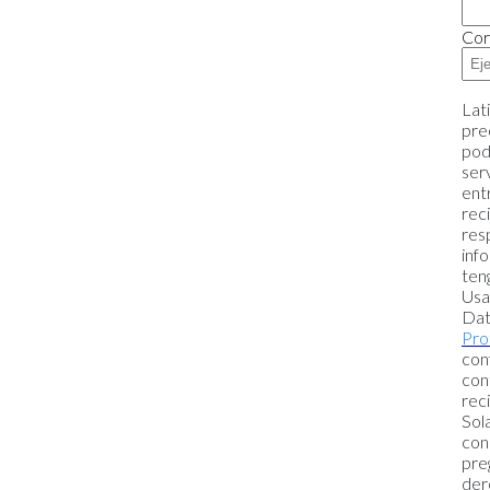
Cor
Lat
pre
pod
ser
ent
rec
res
inf
ten
Usa
Dat
Pro
con
con
rec
Sol
con
pre
der