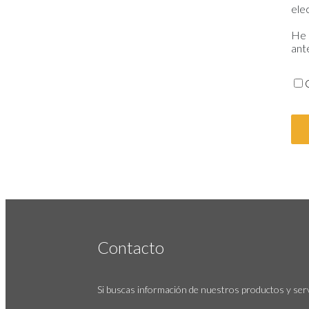
ele
He 
ant
Contacto
Si buscas información de nuestros productos y serv