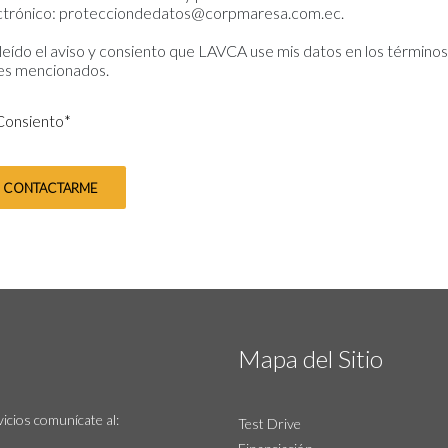
ctrónico: protecciondedatos@corpmaresa.com.ec.
leído el aviso y consiento que LAVCA use mis datos en los términos
es mencionados.
Consiento
*
Mapa del Sitio
icios comunícate al:
Test Drive