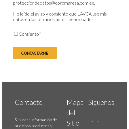
protecciondedatos@corpmaresa.com.ec.
He leído el aviso y consiento que LAVCA use mis
datos en los términos antes mencionados.
Consiento
*
Contacto
Mapa
Síguenos
del
Si buscas información de
Sitio
nuestros productos y