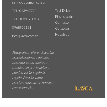
servicios comunícate al:
Test Drive
TEL: 023947720
Financiación
TEL: 1800 80 80 80
Contacto
0968903181
Cotizador
Nosotros
info@lavca.com.
ec
Fotografías referenciales. Las
especificaciones y detalles
descritos están sujetos a
cambios sin previo aviso y
pueden variar según la
región. Para los datos
precisos consulte en nuestro
concesionario.